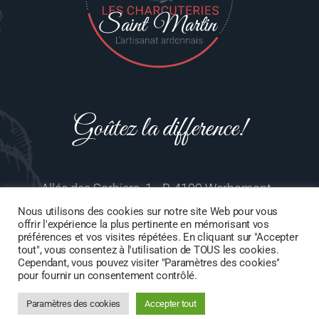
Goûtez la difference!
Allée des Sorbiers 1
•
B-4190 Werbomont
•
+32 86 85 03 00
•
Nous utilisons des cookies sur notre site Web pour vous
contact@charcuteriesaintmartin.be
offrir l'expérience la plus pertinente en mémorisant vos
préférences et vos visites répétées. En cliquant sur "Accepter
tout", vous consentez à l'utilisation de TOUS les cookies.
Conditions générales de ventes
•
Charte de vie privée
Cependant, vous pouvez visiter "Paramètres des cookies"
•
N° TVA BE0 780 787 840
pour fournir un consentement contrôlé.
©Les charcuteries Saint Martin
Paramètres des cookies
Accepter tout
Design by emidesign.be & PRISMATECH